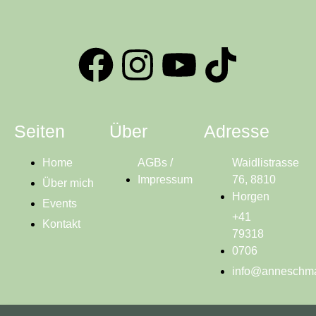
Seiten
Über
Adresse
Home
AGBs /
Waidlistrasse
Impressum
76, 8810
Über mich
Horgen
Events
+41
Kontakt
79318
0706
info@anneschma