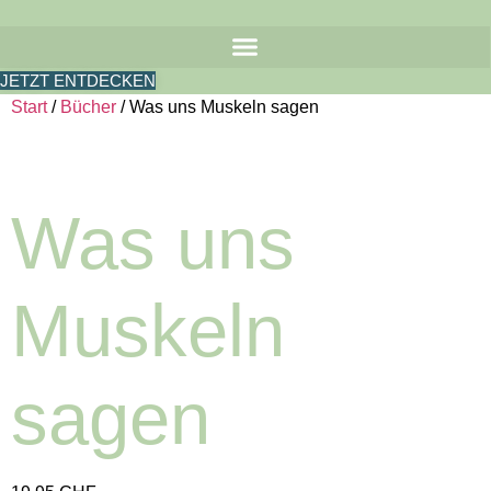
Zum
Inhalt
springen
JETZT ENTDECKEN
Start
/
Bücher
/ Was uns Muskeln sagen
Was uns
Muskeln
sagen