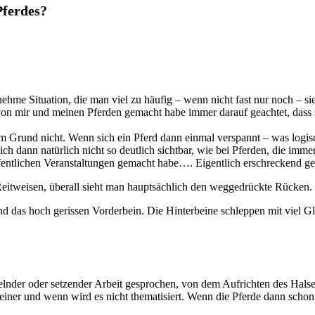
Pferdes?
ehme Situation, die man viel zu häufig – wenn nicht fast nur noch – s
 von mir und meinen Pferden gemacht habe immer darauf geachtet, dass
 Grund nicht. Wenn sich ein Pferd dann einmal verspannt – was logische
ich dann natürlich nicht so deutlich sichtbar, wie bei Pferden, die immer
 öffentlichen Veranstaltungen gemacht habe…. Eigentlich erschreckend
 Reitweisen, überall sieht man hauptsächlich den weggedrückte Rücken.
nd das hoch gerissen Vorderbein. Die Hinterbeine schleppen mit viel G
lnder oder setzender Arbeit gesprochen, von dem Aufrichten des Halse
ner und wenn wird es nicht thematisiert. Wenn die Pferde dann schon de