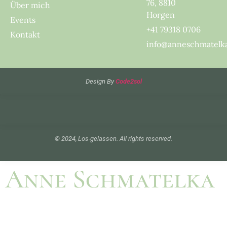
76, 8810
Über mich
Horgen
Events
+41 79318 0706
Kontakt
info@anneschmatelk
Design By
Code2sol
© 2024, Los-gelassen. All rights reserved.
Anne Schmatelka