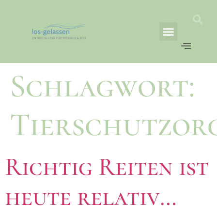
AS EQUINE ACADEMY
Richtlinie für Rückerstattungen und Rückgaben
Schlagwort:
Tierschutzor
Richtig Reiten ist
heute relativ…