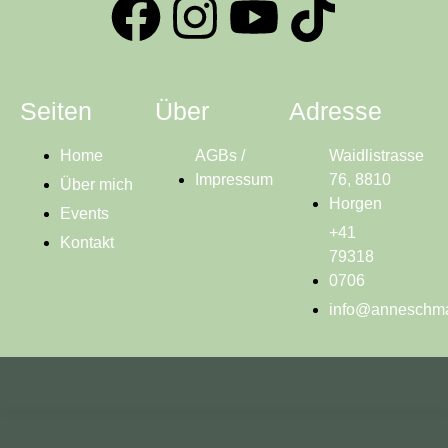
Seiten
Über
Adresse
Home
AGBs /
Waidlistrasse
Impressum
76, 8810
Über mich
Horgen
Events
+41
Kontakt
79318
0706
info@anneschma