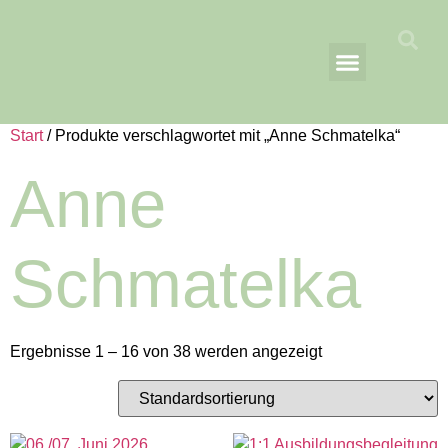
AS EQUINE ACADEMY
Richtlinie für Rückerstattungen und Rückgaben
Start
/ Produkte verschlagwortet mit „Anne Schmatelka“
Anne
Schmatelka
Ergebnisse 1 – 16 von 38 werden angezeigt