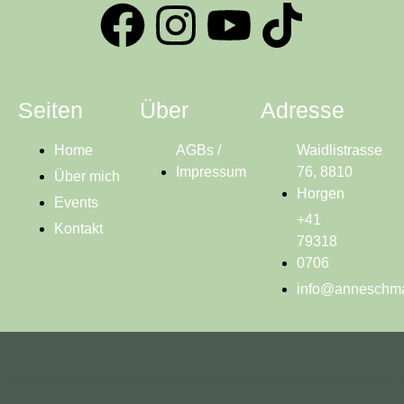
Seiten
Über
Adresse
Home
AGBs /
Waidlistrasse
Impressum
76, 8810
Über mich
Horgen
Events
+41
Kontakt
79318
0706
info@anneschma