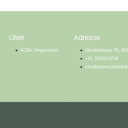
Über
Adresse
AGBs / Impressum
Waidlistrasse 76, 88
+41 79318 0706
info@anneschmatelk