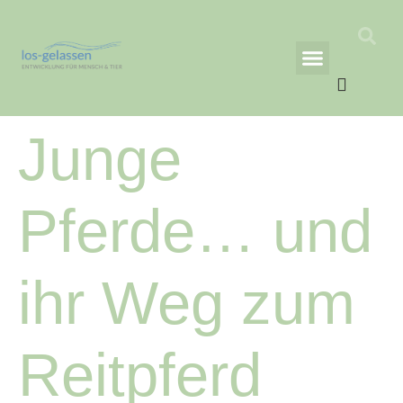
AS EQUINE ACADEMY
Richtlinie für Rückerstattungen und Rückgaben
Junge
Pferde… und
ihr Weg zum
Reitpferd