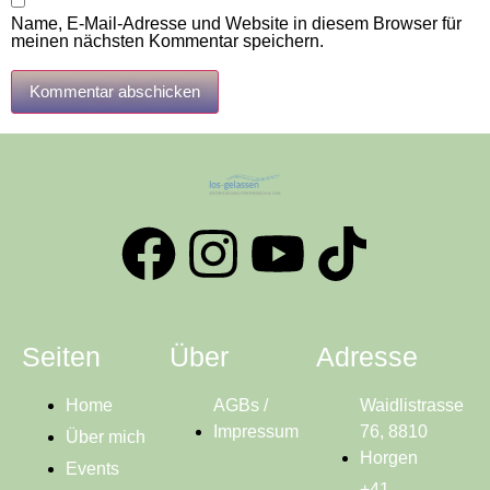
Name, E-Mail-Adresse und Website in diesem Browser für
meinen nächsten Kommentar speichern.
Seiten
Über
Adresse
Home
AGBs /
Waidlistrasse
Impressum
76, 8810
Über mich
Horgen
Events
+41