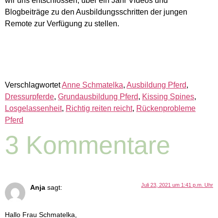
wir uns entschlossen, über ein Jahr Videos und
Blogbeiträge zu den Ausbildungsschritten der jungen
Remote zur Verfügung zu stellen.
Verschlagwortet
Anne Schmatelka
,
Ausbildung Pferd
,
Dressurpferde
,
Grundausbildung Pferd
,
Kissing Spines
,
Losgelassenheit
,
Richtig reiten reicht
,
Rückenprobleme
Pferd
3 Kommentare
Juli 23, 2021 um 1:41 p.m. Uhr
Anja
sagt:
Hallo Frau Schmatelka,