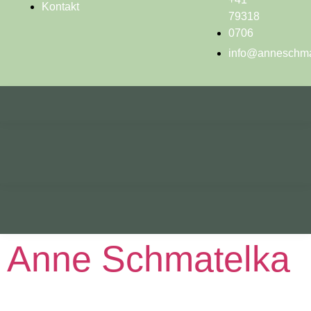
Kontakt
79318
0706
info@anneschma
Anne Schmatelka